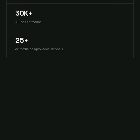
30K+
Alunos Formados
25+
de média de aprovados mensais