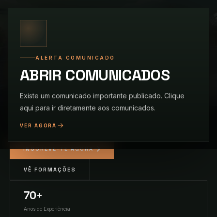
DOMINA
A ESTRADA
ALERTA COMUNICADO
ABRIR COMUNICADOS
Existe um comunicado importante publicado. Clique
Para conduzires o teu futuro, sempre em segurança, faz a
aqui para ir diretamente aos comunicados.
escolha certa e inscreve-te na E.C FRANÇA!
VER AGORA
INSCREVE-TE AGORA
VÊ FORMAÇÕES
70+
Anos de Experiência